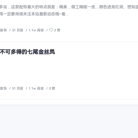
多说，这款配饰最大的特点就是：精美，做工精细一流，颜色透亮红润。想知
一定要持续关注本站最新动态哦~看...
首饰
/
51 月前
/
1.1w 阅读
/
3 赞
不可多得的七尾金丝凤
首饰
/
51 月前
/
1.1w 阅读
/
0 赞