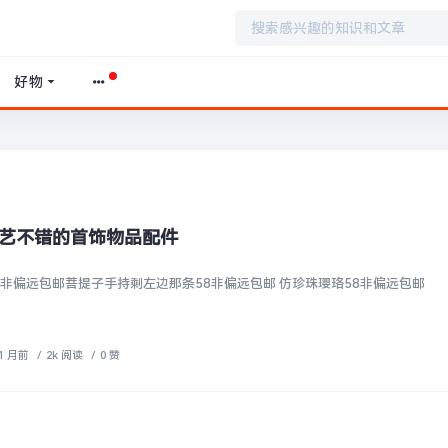
好物
艺不错的首饰物品配件
非偏远包邮菩提子手持剩左边那条58非偏远包邮 仿珍珠璎珞58非偏远包邮
1 月前
/
2k 阅读
/
0 赞