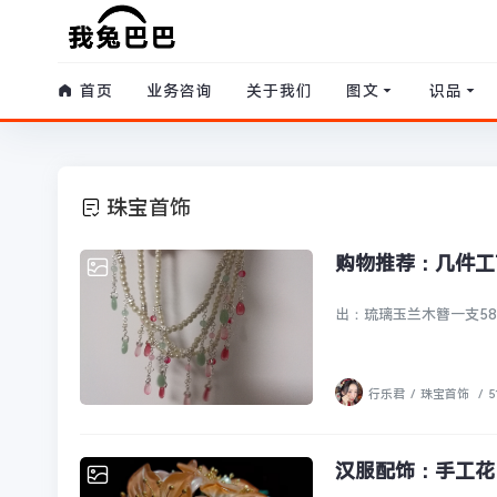
首页
业务咨询
关于我们
图文
识品
珠宝首饰
购物推荐：几件工
出：琉璃玉兰木簪一支58
行乐君
/
珠宝首饰
/
5
汉服配饰：手工花