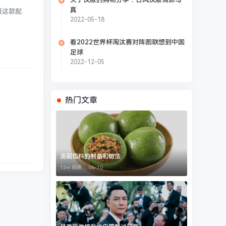
真
道这款配
2022-05-18
看2022世界杯淘汰赛对阵图联想到中国
足球
2022-12-05
热门文章
汤圆馅料的制备和做法
12w 阅读 ，
06-10