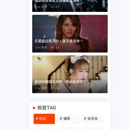
吴彦祖微博发文自曝戴过牙套
12w 阅读 ，
07-29
月薪超过两万的人是不是很多？
12w 阅读 ，
07-24
星妹妹翻唱女声版《我说我爱你》
12w 阅读 ，
07-24
标签TAG
#
明星
#
演员
#
古天乐