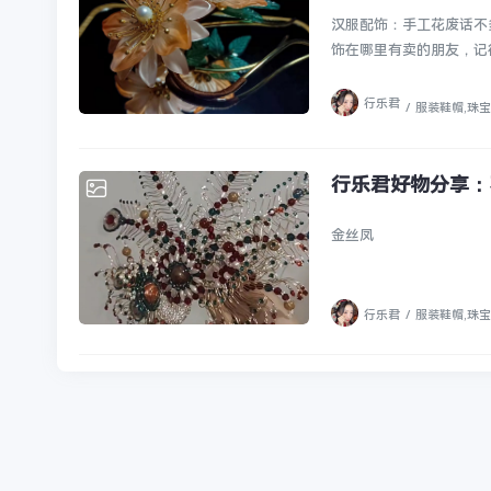
汉服配饰：手工花废话不
饰在哪里有卖的朋友，记得
行乐君
/
服装鞋帽
,
珠宝
行乐君好物分享：
金丝凤
行乐君
/
服装鞋帽
,
珠宝