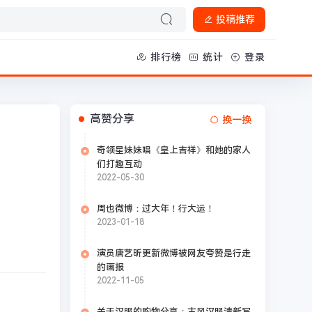
投稿推荐
排行榜
统计
登录
高赞分享
换一换
奇领星妹妹唱《皇上吉祥》和她的家人
们打趣互动
2022-05-30
周也微博：过大年！行大运！
2023-01-18
演员唐艺昕更新微博被网友夸赞是行走
的画报
2022-11-05
关于汉服的购物分享：古风汉服清新写