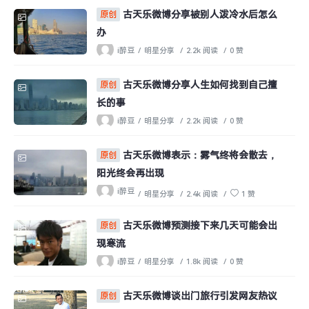
古天乐微博分享被别人泼冷水后怎么
原创
办
i醉豆
/
明星分享
/
2.2k 阅读
/
0 赞
古天乐微博分享人生如何找到自己擅
原创
长的事
i醉豆
/
明星分享
/
2.2k 阅读
/
0 赞
古天乐微博表示：雾气终将会散去，
原创
阳光终会再出现
i醉豆
/
明星分享
/
2.4k 阅读
/
1 赞
古天乐微博预测接下来几天可能会出
原创
现寒流
i醉豆
/
明星分享
/
1.8k 阅读
/
0 赞
古天乐微博谈出门旅行引发网友热议
原创