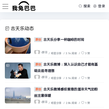
搜索
登录
古天乐动态
古天乐分享一杯咖啡的时间
原创
i醉豆
/
明星分享
/
3.1k 阅读
/
3 赞
古天乐微博：深入认识自己才能有基
原创
础去追寻理想
i醉豆
/
明星分享
/
3.1k 阅读
/
1 赞
古天乐微博感叹香港的湿冷天气劝粉
原创
丝注意保暖
i醉豆
/
明星分享
/
2.8k 阅读
/
1 赞