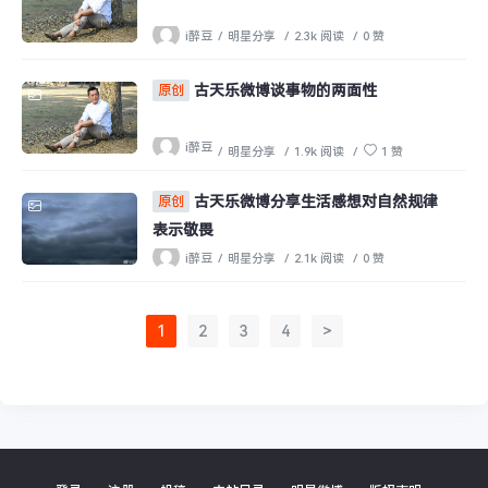
i醉豆
/
明星分享
/
2.3k 阅读
/
0 赞
古天乐微博谈事物的两面性
原创
i醉豆
/
明星分享
/
1.9k 阅读
/
1 赞
古天乐微博分享生活感想对自然规律
原创
表示敬畏
i醉豆
/
明星分享
/
2.1k 阅读
/
0 赞
1
2
3
4
>